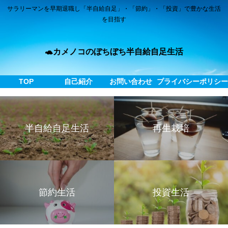
サラリーマンを早期退職し「半自給自足」・「節約」・「投資」で豊かな生活
を目指す
🐢カメノコのぼちぼち半自給自足生活
TOP
自己紹介
お問い合わせ
プライバシーポリシ
半自給自足生活
再生栽培
節約生活
投資生活