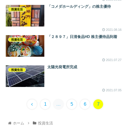
「コメダホールディング」の株主優待
投資生活
2021.08.16
「２８９７」日清食品HD 株主優待品到着
投資生活
2021.07.27
太陽光発電所完成
投資生活
2021.07.05
1
…
5
6
7
ホーム
投資生活