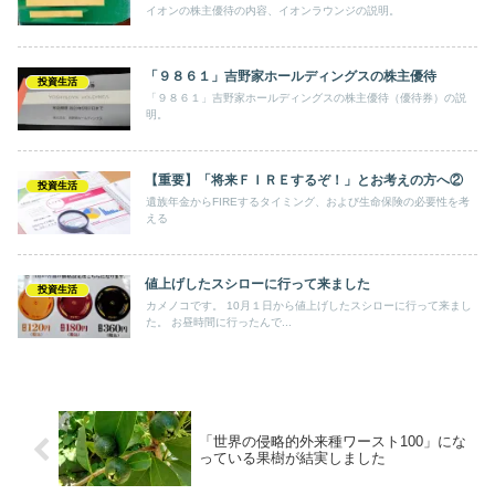
イオンの株主優待の内容、イオンラウンジの説明。
「９８６１」吉野家ホールディングスの株主優待
投資生活
「９８６１」吉野家ホールディングスの株主優待（優待券）の説
明。
【重要】「将来ＦＩＲＥするぞ！」とお考えの方へ②
投資生活
遺族年金からFIREするタイミング、および生命保険の必要性を考
える
値上げしたスシローに行って来ました
投資生活
カメノコです。 10月１日から値上げしたスシローに行って来まし
た。 お昼時間に行ったんで...
「世界の侵略的外来種ワースト100」にな
っている果樹が結実しました