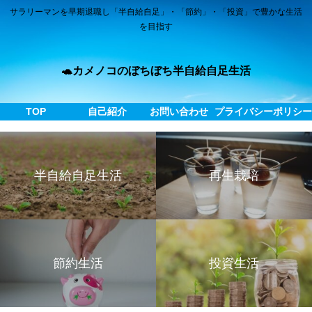
サラリーマンを早期退職し「半自給自足」・「節約」・「投資」で豊かな生活
を目指す
🐢カメノコのぼちぼち半自給自足生活
TOP
自己紹介
お問い合わせ
プライバシーポリシ
半自給自足生活
再生栽培
節約生活
投資生活