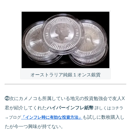
オーストラリア純銀１オンス銀貨
②
次にカメノコも所属している地元の投資勉強会で友人X
君が紹介してくれた
ハイパーインフレ紙幣
詳しくはコチラ
も試しに数枚購入し
→
ブログ
「インフレ時に有効な投資方法」
たが今一つ興味が持てない。