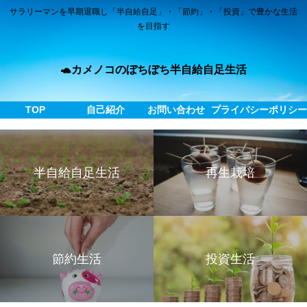
サラリーマンを早期退職し「半自給自足」・「節約」・「投資」で豊かな生活
を目指す
🐢カメノコのぼちぼち半自給自足生活
TOP
自己紹介
お問い合わせ
プライバシーポリシ
半自給自足生活
再生栽培
節約生活
投資生活