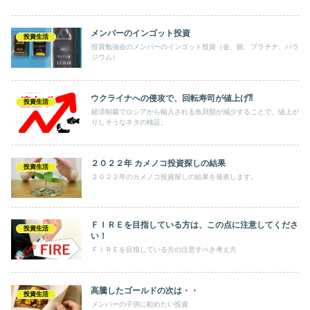
メンバーのインゴット投資
投資生活
投資勉強会のメンバーのインゴット投資（金、銀、プラチナ、パラ
ジウム）
ウクライナへの侵攻で、回転寿司が値上げ⁈
投資生活
経済制裁でロシアから輸入される魚貝類が減少することで、値上が
りしそうなネタの検証。
２０２２年 カメノコ投資探しの結果
投資生活
２０２２年のカメノコ投資探しの結果を発表します。
ＦＩＲＥを目指している方は、この点に注意してくださ
投資生活
い！
ＦＩＲＥを目指している方の注意すべき考え方
高騰したゴールドの次は・・
投資生活
メンバーの子供に勧めたい投資