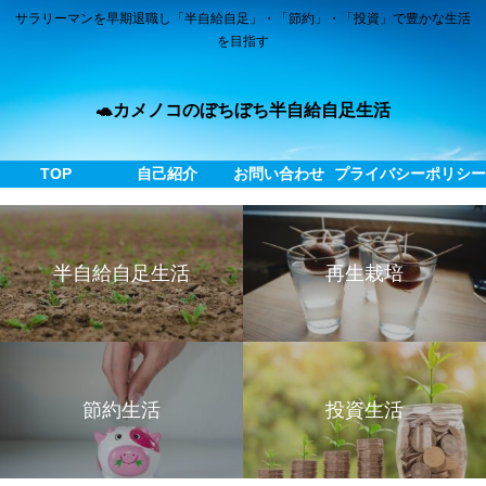
サラリーマンを早期退職し「半自給自足」・「節約」・「投資」で豊かな生活
を目指す
🐢カメノコのぼちぼち半自給自足生活
TOP
自己紹介
お問い合わせ
プライバシーポリシ
半自給自足生活
再生栽培
節約生活
投資生活