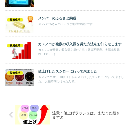
メンバーのふるさと納税
投資生活
メンバーAさんのふるさと納税の紹介です。
カメノコが複数の収入源を得た方法をお知らせします
投資生活
カメノコが複数の収入源を得た方法（賃貸不動産、太陽光発電、
株、FX・・）
値上げしたスシローに行って来ました
投資生活
カメノコです。 10月１日から値上げしたスシローに行って来まし
た。 お昼時間に行ったんで...
注意：値上げラッシュは、まだまだ続き
ます➀