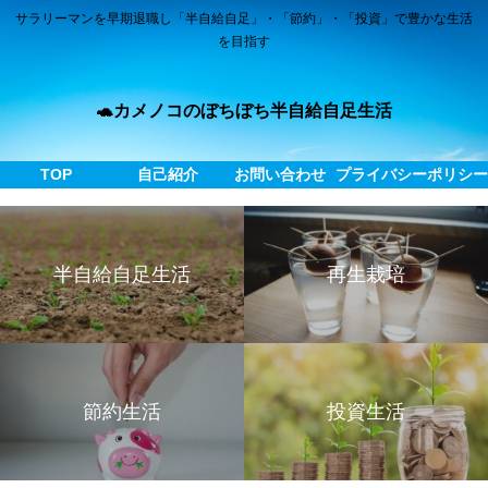
サラリーマンを早期退職し「半自給自足」・「節約」・「投資」で豊かな生活
を目指す
🐢カメノコのぼちぼち半自給自足生活
TOP
自己紹介
お問い合わせ
プライバシーポリシ
半自給自足生活
再生栽培
節約生活
投資生活