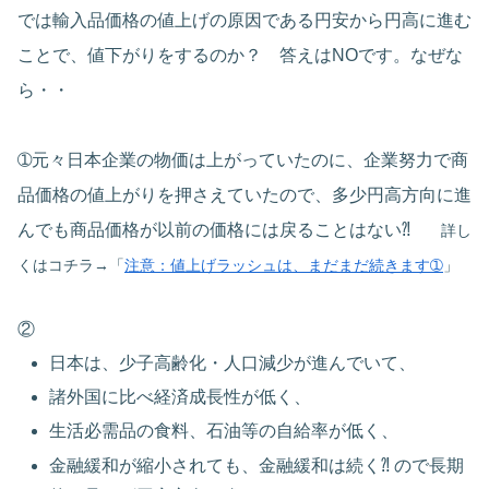
では輸入品価格の値上げの原因である円安から円高に進む
ことで、値下がりをするのか？ 答えはNOです。なぜな
ら・・
➀元々日本企業の物価は上がっていたのに、企業努力で商
品価格の値上がりを押さえていたので、多少円高方向に進
んでも商品価格が以前の価格には戻ることはない⁈
詳し
くはコチラ→「
注意：値上げラッシュは、まだまだ続きます➀
」
②
日本は、少子高齢化・人口減少が進んでいて、
諸外国に比べ経済成長性が低く、
生活必需品の食料、石油等の自給率が低く、
金融緩和が縮小されても、金融緩和は続く⁈ ので長期