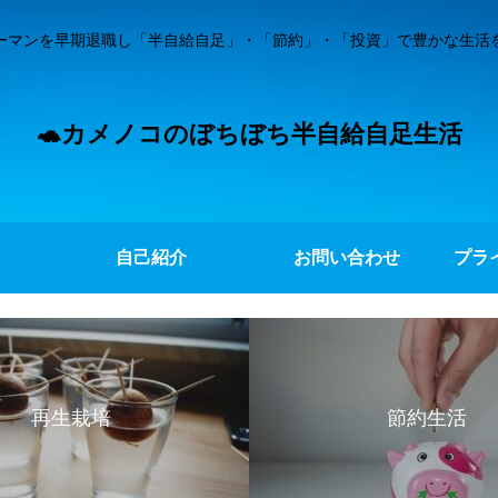
ーマンを早期退職し「半自給自足」・「節約」・「投資」で豊かな生活
🐢カメノコのぼちぼち半自給自足生活
自己紹介
お問い合わせ
プラ
再生栽培
節約生活