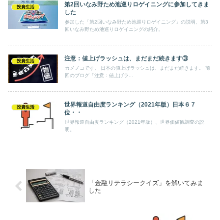
第2回いなみ野ため池巡りロゲイニングに参加してきま
投資生活
した
参加した「第2回いなみ野ため池巡りロゲイニング」の説明、第3
回いなみ野ため池巡りロゲイニングの紹介。
注意：値上げラッシュは、まだまだ続きます③
投資生活
カメノコです。 日本の値上げラッシュは、まだまだ続きます。 前
回のブログ「注意：値上げラ...
世界報道自由度ランキング（2021年版）日本６７
投資生活
位・・
世界報道自由度ランキング（2021年版）、世界価値観調査の説
明。
「金融リテラシークイズ」を解いてみま
した