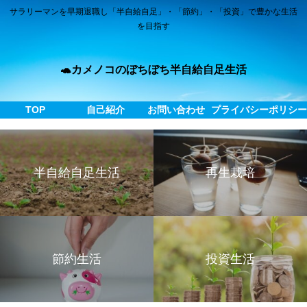
サラリーマンを早期退職し「半自給自足」・「節約」・「投資」で豊かな生活
を目指す
🐢カメノコのぼちぼち半自給自足生活
TOP
自己紹介
お問い合わせ
プライバシーポリシ
半自給自足生活
再生栽培
節約生活
投資生活