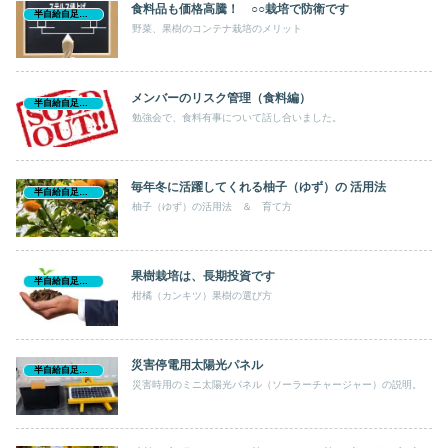
食料品も価格高騰！ ○○栽培で防衛です
半自給自足生活
野菜、果樹のコンテナ栽培のメリット
メンバーのリスク管理（食料編）
半自給自足生活
勉強会で、食料有事について話し合いました。
毎年冬に活躍してくれる柚子（ゆず）の 活用法
半自給自足生活
柚子（ゆず）の活用法 ＆ 育て方
果樹栽培は、長期投資です
半自給自足生活
柑橘（カンキツ）果樹の選び方
災害停電用太陽光パネル
半自給自足生活
災害時用のミニ太陽光パネル（ソーラーチャージャー）の説明。