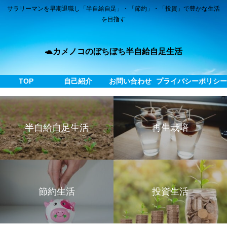
サラリーマンを早期退職し「半自給自足」・「節約」・「投資」で豊かな生活
を目指す
🐢カメノコのぼちぼち半自給自足生活
TOP
自己紹介
お問い合わせ
プライバシーポリシ
半自給自足生活
再生栽培
節約生活
投資生活