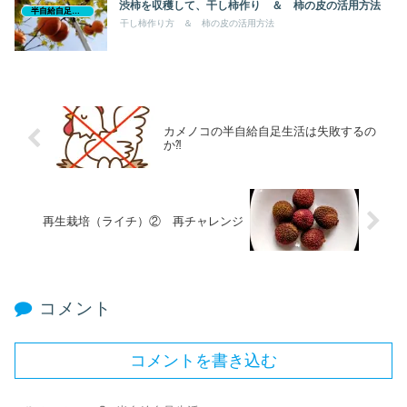
渋柿を収穫して、干し柿作り ＆ 柿の皮の活用方法
半自給自足生活
干し柿作り方 ＆ 柿の皮の活用方法
カメノコの半自給自足生活は失敗するの
か⁈
再生栽培（ライチ）② 再チャレンジ
コメント
コメントを書き込む