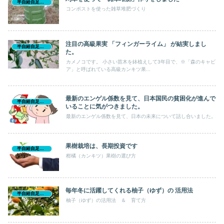
半自給自足生活
コンポストを使った雑草堆肥づくり
注目の高級果実 「フィンガーライム」 が結実しまし
半自給自足生活
た。
カメノコです。 小さい苗木を鉢植えして3年目で、※「森のキャビ
ア」と呼ばれている高級カンキツ果...
最新のエンゲル係数を見て、日本国民の貧困化が進んで
半自給自足生活
いることに気がつきました。
最新のエンゲル係数を見て、日本の未来について話し合いました。
果樹栽培は、長期投資です
半自給自足生活
柑橘（カンキツ）果樹の選び方
毎年冬に活躍してくれる柚子（ゆず）の 活用法
半自給自足生活
柚子（ゆず）の活用法 ＆ 育て方