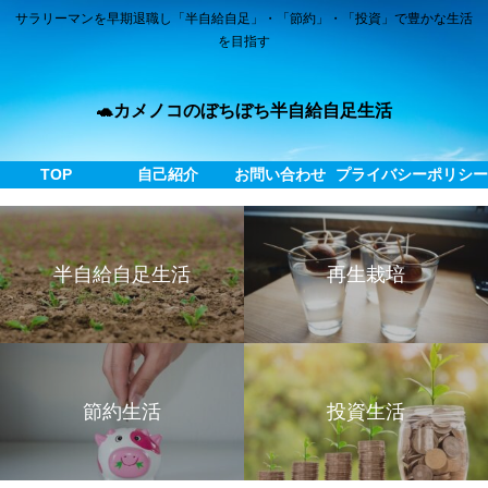
サラリーマンを早期退職し「半自給自足」・「節約」・「投資」で豊かな生活
を目指す
🐢カメノコのぼちぼち半自給自足生活
TOP
自己紹介
お問い合わせ
プライバシーポリシ
半自給自足生活
再生栽培
節約生活
投資生活