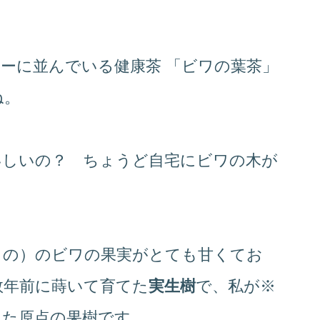
ーに並んでいる健康茶 「ビワの葉茶」
ね。
いしいの？ ちょうど自宅にビワの木が
。
もの）のビワの果実がとても甘くてお
数年前に蒔いて育てた
実生樹
で、私が※
った原点の果樹です。