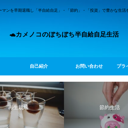
ーマンを早期退職し「半自給自足」・「節約」・「投資」で豊かな生活
🐢カメノコのぼちぼち半自給自足生活
自己紹介
お問い合わせ
プラ
再生栽培
節約生活