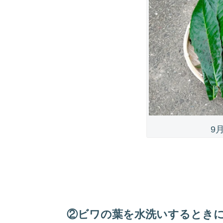
9
②ビワの葉を水洗いするとき