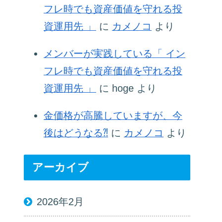
フレ時でも資産価値を守れる投
資運用先 」
に
カメノコ
より
メンバーが実践している「 イン
フレ時でも資産価値を守れる投
資運用先 」
に
hoge
より
金価格が高騰していますが、今
後はどうなる⁈
に
カメノコ
より
アーカイブ
2026年2月