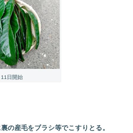
月11日開始
に裏の産毛をブラシ等でこすりとる。